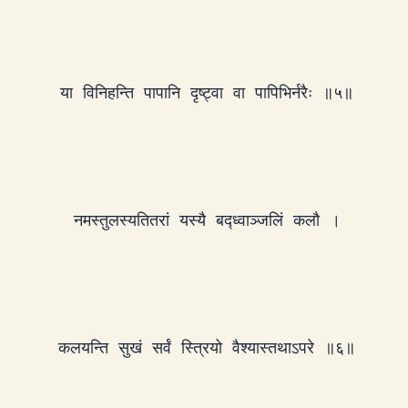
या विनिहन्ति पापानि दृष्ट्वा वा पापिभिर्नरैः ॥५॥
नमस्तुलस्यतितरां यस्यै बद्ध्वाञ्जलिं कलौ ।
कलयन्ति सुखं सर्वं स्त्रियो वैश्यास्तथाऽपरे ॥६॥