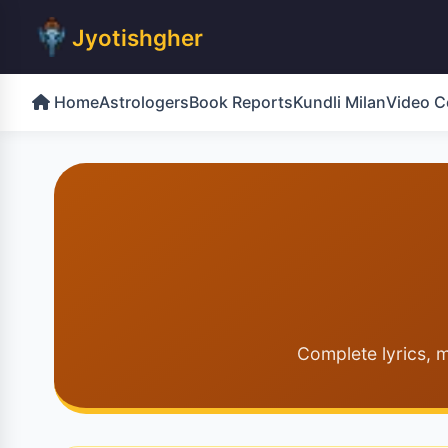
Jyotishgher
Home
Astrologers
Book Reports
Kundli Milan
Video C
Complete lyrics, m