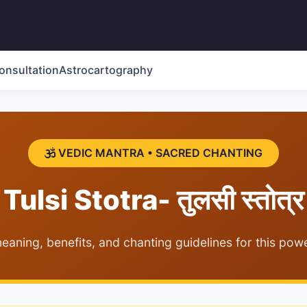
onsultation
Astrocartography
VEDIC MANTRA • SACRED CHANTING
Tulsi Stotra- तुलसी स्तोत्र
eaning, benefits, and chanting guidelines for this pow