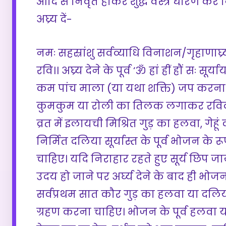
आदि से निवृत होकर शुद्ध वस्त्र धारण कर नि
अघ्र्य दें-
नमः सहस्रांशु सर्वव्याधि विनाशन/गृहाणाघ्र्य
रवि।। अघ्र्य देने के पूर्व ‘ॐ ह्रां ह्रीं ह्रौं सः स
कम पांच माला (या यथा शक्ति) जप करना
कुमकुम या रोली का तिलक लगाकर रविवार
व्रत में इलायची मिश्रित गुड़ का हलवा, गेहूं 
निर्मित दलिया सूर्यास्त के पूर्व भोजन के र
चाहिए। यदि निराहार रहते हुए सूर्य छिप जाये
उदय हो जाने पर अर्घ्य देने के बाद ही भोजन
सर्वप्रथम सात कौर गुड़ का हलवा या दलिय
ग्रहण करना चाहिए। भोजन के पूर्व हलवा