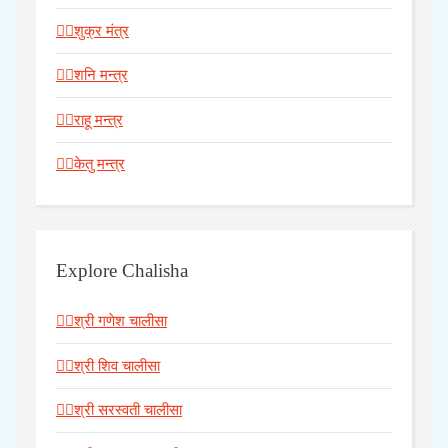
🧘‍♂️शुक्र मंत्र
🧘‍♂️शनि मन्त्र
🧘‍♂️राहू मन्त्र
🧘‍♂️केतु मन्त्र
Explore Chalisha
🧘‍♀️श्री गणेश चालीसा
🧘‍♀️श्री शिव चालीसा
🧘‍♀️श्री सरस्वती चालीसा