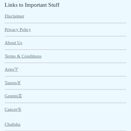
Links to Important Stuff
Disclaimer
Privacy Policy
About Us
Terms & Conditions
Aries♈
Taurus♉
Gemini♊
Cancer♋
Chalisha