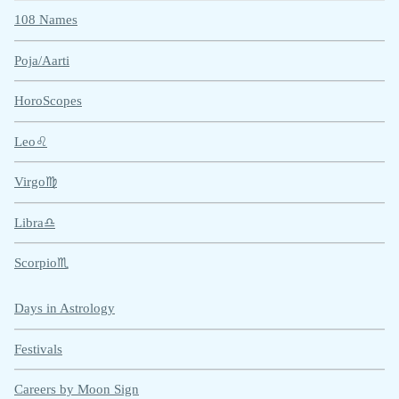
108 Names
Poja/Aarti
HoroScopes
Leo♌
Virgo♍
Libra♎
Scorpio♏
Days in Astrology
Festivals
Careers by Moon Sign