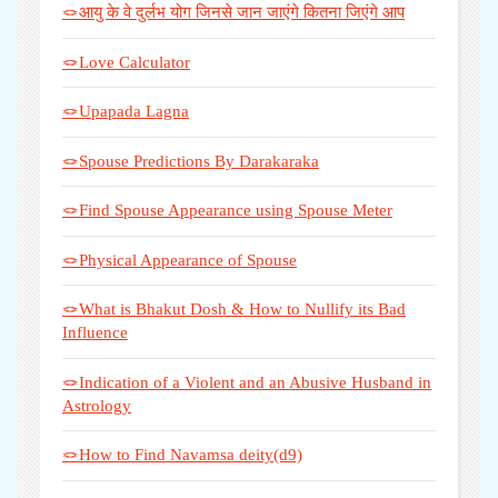
🪢आयु के वे दुर्लभ योग जिनसे जान जाएंगे कितना जिएंगे आप
🪢Love Calculator
🪢Upapada Lagna
🪢Spouse Predictions By Darakaraka
🪢Find Spouse Appearance using Spouse Meter
🪢Physical Appearance of Spouse
🪢What is Bhakut Dosh & How to Nullify its Bad
Influence
🪢Indication of a Violent and an Abusive Husband in
Astrology
🪢How to Find Navamsa deity(d9)